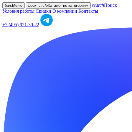
search
Поиск
bars
Меню
book_circle
Каталог
по категориям
Условия работы
Скидки
О компании
Контакты
+7 (495) 921-39-22