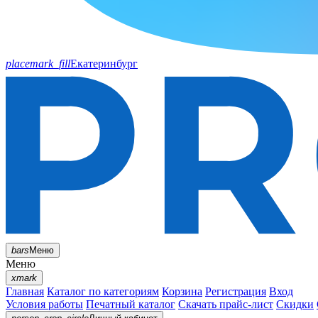
placemark_fill
Екатеринбург
bars
Меню
Меню
xmark
Главная
Каталог по категориям
Корзина
Регистрация
Вход
Условия работы
Печатный каталог
Скачать прайс-лист
Скидки