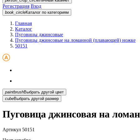
person_crop_circle
Личный кабинет
Регистрация
Вход
book_circle
Каталог
по категориям
Главная
Каталог
Пуговицы джинсовые
Пуговицы джинсовые на ломанной (плавающей) ножке
50151
paintbrush
Выбрать другой цвет
cube
Выбрать другой размер
Пуговица джинсовая на ломан
Артикул
50151