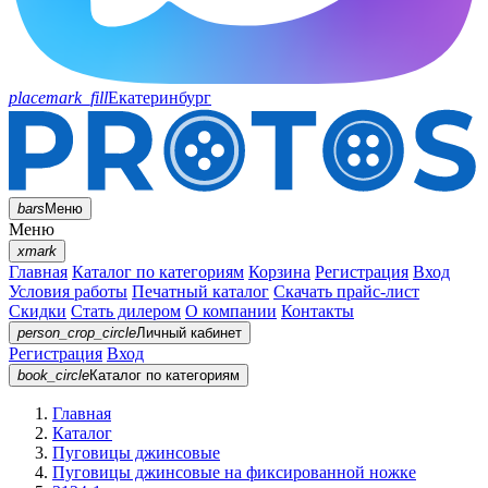
placemark_fill
Екатеринбург
bars
Меню
Меню
xmark
Главная
Каталог по категориям
Корзина
Регистрация
Вход
Условия работы
Печатный каталог
Скачать прайс-лист
Скидки
Стать дилером
О компании
Контакты
person_crop_circle
Личный кабинет
Регистрация
Вход
book_circle
Каталог
по категориям
Главная
Каталог
Пуговицы джинсовые
Пуговицы джинсовые на фиксированной ножке