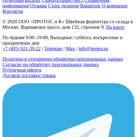
Печатный каталог
Скачать прайс-лист
Справочная
информация
Отзывы
Стать дилером
Вакансии
О компании
Контакты
© 2020
ООО «ПРОТОС и К»
Швейная фурнитура со склада в
Москве.
Варшавское шоссе, дом 132, строение 9.
На карте
По будням 9:00–19:00, Выходные: суббота, воскресенье и
праздничные дни
+7 (495) 921-39-22
/
Telegram
/
Max
/
info@protos.ru
Политика в отношении обработки персональных данных
Согласие на обработку персональных данных
Публичная оферта
Договор поставки товара