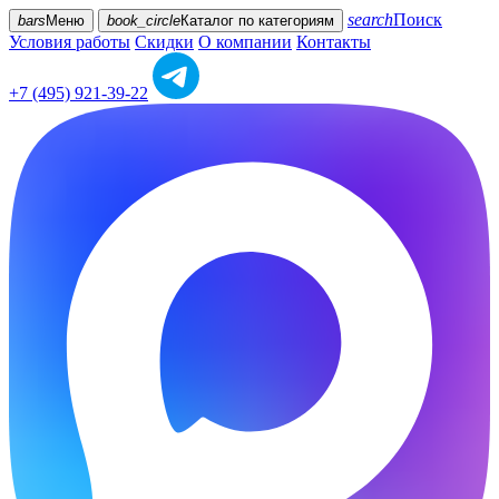
search
Поиск
bars
Меню
book_circle
Каталог
по категориям
Условия работы
Скидки
О компании
Контакты
+7 (495) 921-39-22