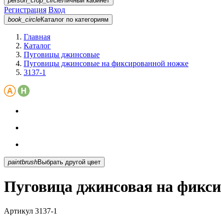
person_crop_circle
Личный кабинет
Регистрация
Вход
book_circle
Каталог
по категориям
Главная
Каталог
Пуговицы джинсовые
Пуговицы джинсовые на фиксированной ножке
3137-1
paintbrush
Выбрать другой цвет
Пуговица джинсовая на фикси
Артикул
3137-1