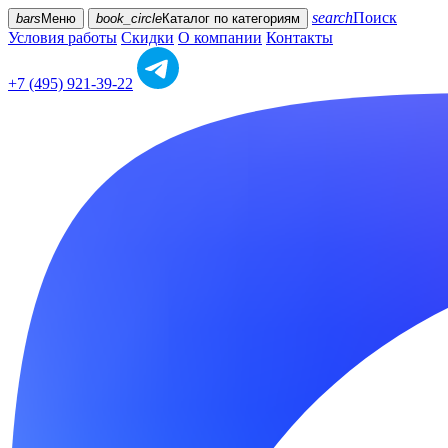
search
Поиск
bars
Меню
book_circle
Каталог
по категориям
Условия работы
Скидки
О компании
Контакты
+7 (495) 921-39-22