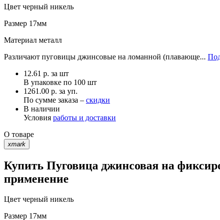
Цвет
черный никель
Размер
17мм
Материал
металл
Различают пуговицы джинсовые на ломанной (плавающе...
Под
12.61
р.
за шт
В упаковке по
100 шт
1261.00 р. за уп.
По сумме заказа –
скидки
В наличии
Условия
работы и доставки
О товаре
xmark
Купить Пуговица джинсовая на фиксиро
применение
Цвет
черный никель
Размер
17мм