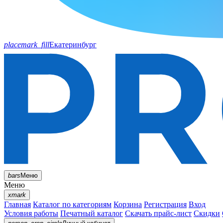
placemark_fill
Екатеринбург
bars
Меню
Меню
xmark
Главная
Каталог по категориям
Корзина
Регистрация
Вход
Условия работы
Печатный каталог
Скачать прайс-лист
Скидки