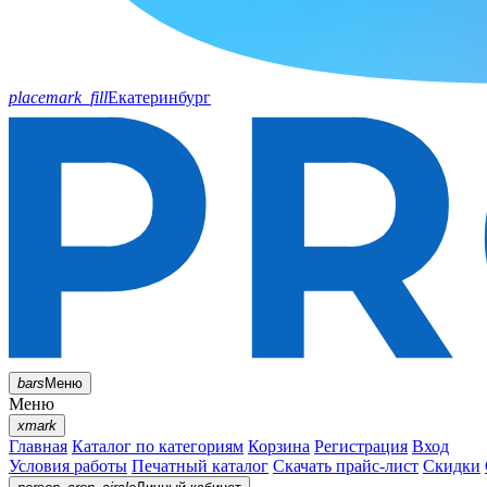
placemark_fill
Екатеринбург
bars
Меню
Меню
xmark
Главная
Каталог по категориям
Корзина
Регистрация
Вход
Условия работы
Печатный каталог
Скачать прайс-лист
Скидки