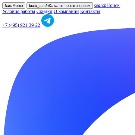
search
Поиск
bars
Меню
book_circle
Каталог
по категориям
Условия работы
Скидки
О компании
Контакты
+7 (495) 921-39-22