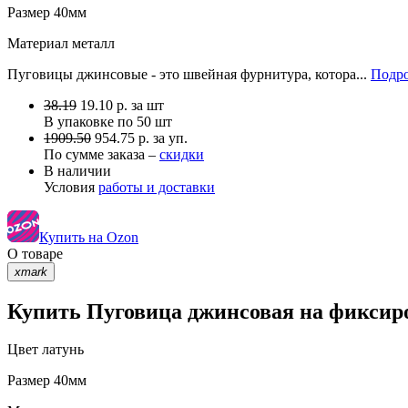
Размер
40мм
Материал
металл
Пуговицы джинсовые - это швейная фурнитура, котора...
Подро
38.19
19.10
р.
за шт
В упаковке по
50 шт
1909.50
954.75 р. за уп.
По сумме заказа –
скидки
В наличии
Условия
работы и доставки
Купить на Ozon
О товаре
xmark
Купить Пуговица джинсовая на фиксиро
Цвет
латунь
Размер
40мм