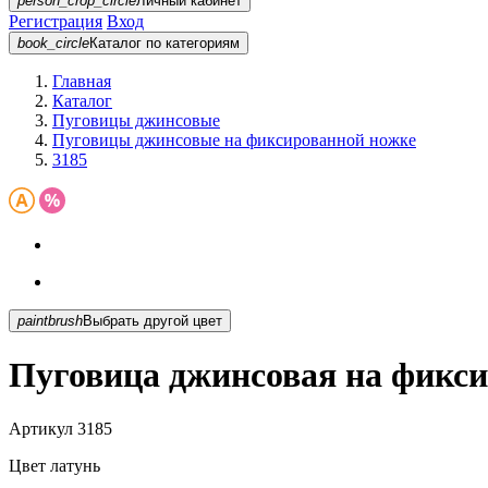
person_crop_circle
Личный кабинет
Регистрация
Вход
book_circle
Каталог
по категориям
Главная
Каталог
Пуговицы джинсовые
Пуговицы джинсовые на фиксированной ножке
3185
paintbrush
Выбрать другой цвет
Пуговица джинсовая на фикси
Артикул
3185
Цвет
латунь