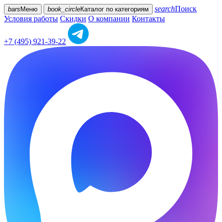
search
Поиск
bars
Меню
book_circle
Каталог
по категориям
Условия работы
Скидки
О компании
Контакты
+7 (495) 921-39-22