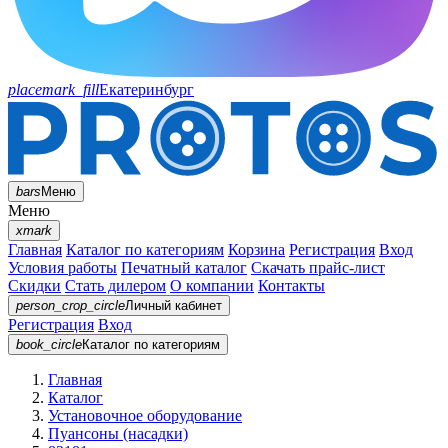
placemark_fill
Екатеринбург
bars
Меню
Меню
xmark
Главная
Каталог по категориям
Корзина
Регистрация
Вход
Условия работы
Печатный каталог
Скачать прайс-лист
Скидки
Стать дилером
О компании
Контакты
person_crop_circle
Личный кабинет
Регистрация
Вход
book_circle
Каталог
по категориям
Главная
Каталог
Установочное оборудование
Пуансоны (насадки)