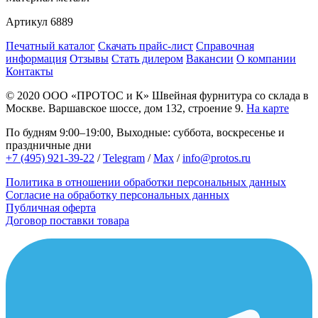
Артикул
6889
Печатный каталог
Скачать прайс-лист
Справочная
информация
Отзывы
Стать дилером
Вакансии
О компании
Контакты
© 2020
ООО «ПРОТОС и К»
Швейная фурнитура со склада в
Москве.
Варшавское шоссе, дом 132, строение 9.
На карте
По будням 9:00–19:00, Выходные: суббота, воскресенье и
праздничные дни
+7 (495) 921-39-22
/
Telegram
/
Max
/
info@protos.ru
Политика в отношении обработки персональных данных
Согласие на обработку персональных данных
Публичная оферта
Договор поставки товара