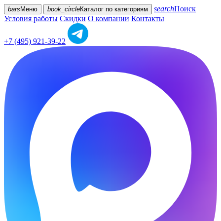
search
Поиск
bars
Меню
book_circle
Каталог
по категориям
Условия работы
Скидки
О компании
Контакты
+7 (495) 921-39-22