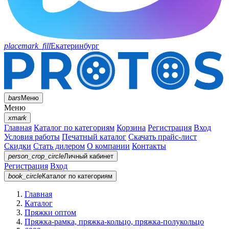
placemark_fill
Екатеринбург
bars
Меню
Меню
xmark
Главная
Каталог по категориям
Корзина
Регистрация
Вход
Условия работы
Печатный каталог
Скачать прайс-лист
Скидки
Стать дилером
О компании
Контакты
person_crop_circle
Личный кабинет
Регистрация
Вход
book_circle
Каталог
по категориям
Главная
Каталог
Пряжки оптом
Пряжка-рамка, пряжка-кольцо, пряжка-полукольцо