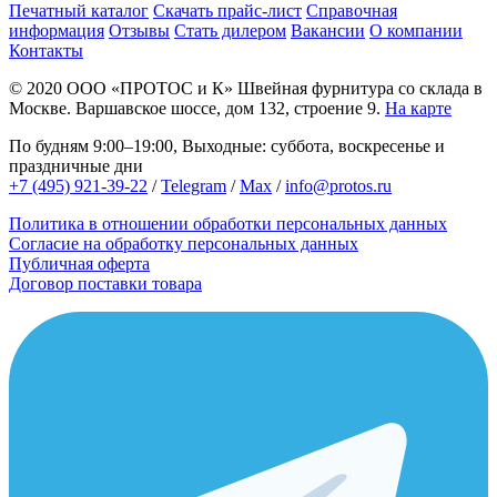
Печатный каталог
Скачать прайс-лист
Справочная
информация
Отзывы
Стать дилером
Вакансии
О компании
Контакты
© 2020
ООО «ПРОТОС и К»
Швейная фурнитура со склада в
Москве.
Варшавское шоссе, дом 132, строение 9.
На карте
По будням 9:00–19:00, Выходные: суббота, воскресенье и
праздничные дни
+7 (495) 921-39-22
/
Telegram
/
Max
/
info@protos.ru
Политика в отношении обработки персональных данных
Согласие на обработку персональных данных
Публичная оферта
Договор поставки товара