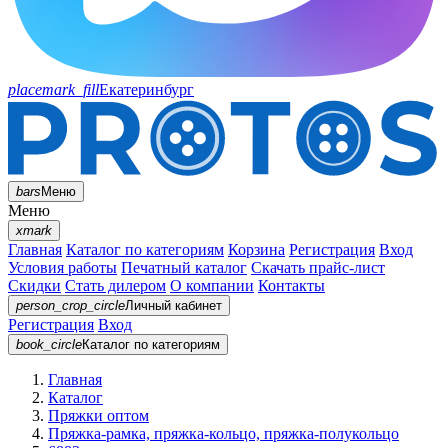
placemark_fill
Екатеринбург
bars
Меню
Меню
xmark
Главная
Каталог по категориям
Корзина
Регистрация
Вход
Условия работы
Печатный каталог
Скачать прайс-лист
Скидки
Стать дилером
О компании
Контакты
person_crop_circle
Личный кабинет
Регистрация
Вход
book_circle
Каталог
по категориям
Главная
Каталог
Пряжки оптом
Пряжка-рамка, пряжка-кольцо, пряжка-полукольцо