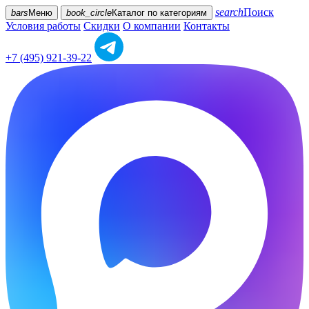
search
Поиск
bars
Меню
book_circle
Каталог
по категориям
Условия работы
Скидки
О компании
Контакты
+7 (495) 921-39-22