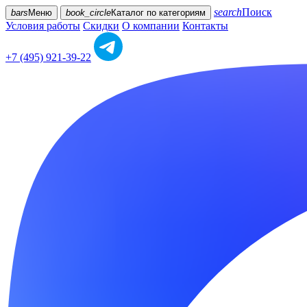
search
Поиск
bars
Меню
book_circle
Каталог
по категориям
Условия работы
Скидки
О компании
Контакты
+7 (495) 921-39-22