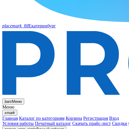
placemark_fill
Екатеринбург
bars
Меню
Меню
xmark
Главная
Каталог по категориям
Корзина
Регистрация
Вход
Условия работы
Печатный каталог
Скачать прайс-лист
Скидки