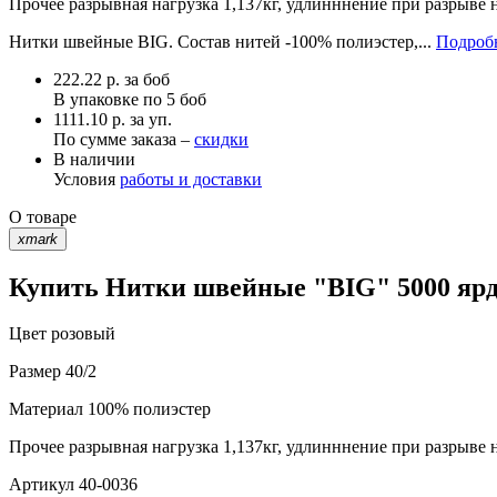
Прочее
разрывная нагрузка 1,137кг, удлинннение при разрыве 
Нитки швейные BIG. Состав нитей -100% полиэстер,...
Подробн
222.22
р.
за боб
В упаковке по
5 боб
1111.10 р. за уп.
По сумме заказа –
скидки
В наличии
Условия
работы и доставки
О товаре
xmark
Купить Нитки швейные "BIG" 5000 ярд 
Цвет
розовый
Размер
40/2
Материал
100% полиэстер
Прочее
разрывная нагрузка 1,137кг, удлинннение при разрыве 
Артикул
40-0036