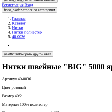
person_crop_circle
Личный кабинет
Регистрация
Вход
book_circle
Каталог
по категориям
Главная
Каталог
Нитки
Нитки полиэстер
40-0036
paintbrush
Выбрать другой цвет
Нитки швейные "BIG" 5000 яр
Артикул
40-0036
Цвет
розовый
Размер
40/2
Материал
100% полиэстер