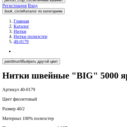
person_crop_circle
Личный кабинет
Регистрация
Вход
book_circle
Каталог
по категориям
Главная
Каталог
Нитки
Нитки полиэстер
40-0179
paintbrush
Выбрать другой цвет
Нитки швейные "BIG" 5000 яр
Артикул
40-0179
Цвет
фиолетовый
Размер
40/2
Материал
100% полиэстер