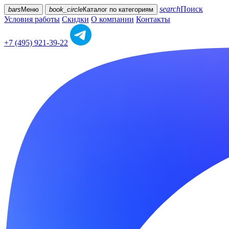
search
Поиск
bars
Меню
book_circle
Каталог
по категориям
Условия работы
Скидки
О компании
Контакты
+7 (495) 921-39-22