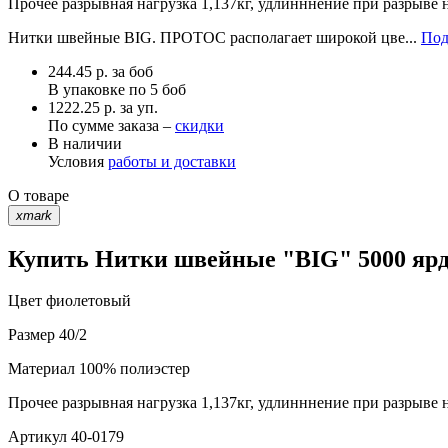
Прочее
разрывная нагрузка 1,137кг, удлинннение при разрыве 
Нитки швейные BIG. ПРОТОС располагает широкой цве...
Под
244.45
р.
за боб
В упаковке по
5 боб
1222.25 р. за уп.
По сумме заказа –
скидки
В наличии
Условия
работы и доставки
О товаре
xmark
Купить Нитки швейные "BIG" 5000 ярд 
Цвет
фиолетовый
Размер
40/2
Материал
100% полиэстер
Прочее
разрывная нагрузка 1,137кг, удлинннение при разрыве 
Артикул
40-0179