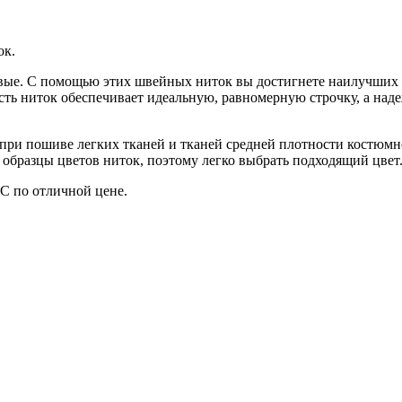
ок.
овые. С помощью этих швейных ниток вы достигнете наилучших р
сть ниток обеспечивает идеальную, равномерную строчку, а над
ри пошиве легких тканей и тканей средней плотности костюмно
» образцы цветов ниток, поэтому легко выбрать подходящий цвет
С по отличной цене.