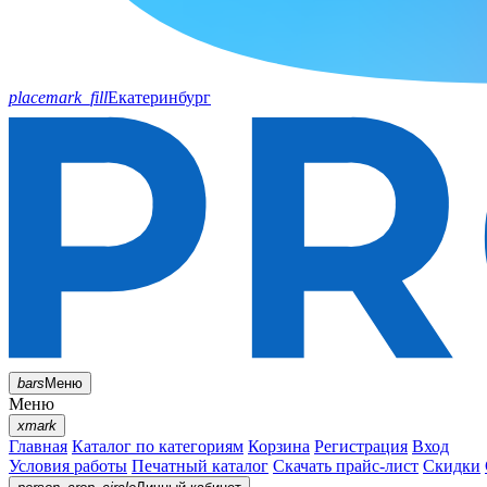
placemark_fill
Екатеринбург
bars
Меню
Меню
xmark
Главная
Каталог по категориям
Корзина
Регистрация
Вход
Условия работы
Печатный каталог
Скачать прайс-лист
Скидки