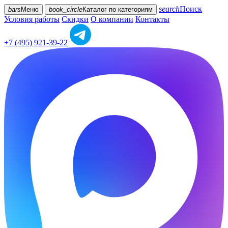
search
Поиск
bars
Меню
book_circle
Каталог
по категориям
Условия работы
Скидки
О компании
Контакты
+7 (495) 921-39-22