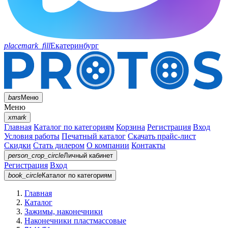
placemark_fill
Екатеринбург
bars
Меню
Меню
xmark
Главная
Каталог по категориям
Корзина
Регистрация
Вход
Условия работы
Печатный каталог
Скачать прайс-лист
Скидки
Стать дилером
О компании
Контакты
person_crop_circle
Личный кабинет
Регистрация
Вход
book_circle
Каталог
по категориям
Главная
Каталог
Зажимы, наконечники
Наконечники пластмассовые