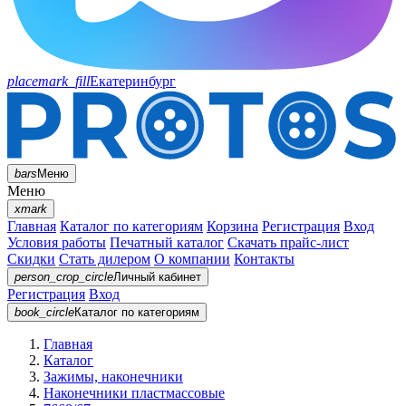
placemark_fill
Екатеринбург
bars
Меню
Меню
xmark
Главная
Каталог по категориям
Корзина
Регистрация
Вход
Условия работы
Печатный каталог
Скачать прайс-лист
Скидки
Стать дилером
О компании
Контакты
person_crop_circle
Личный кабинет
Регистрация
Вход
book_circle
Каталог
по категориям
Главная
Каталог
Зажимы, наконечники
Наконечники пластмассовые