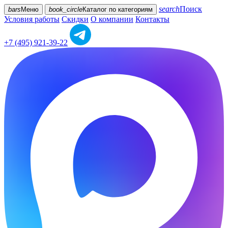
search
Поиск
bars
Меню
book_circle
Каталог
по категориям
Условия работы
Скидки
О компании
Контакты
+7 (495) 921-39-22