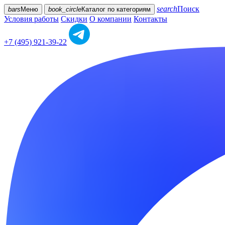
search
Поиск
bars
Меню
book_circle
Каталог
по категориям
Условия работы
Скидки
О компании
Контакты
+7 (495) 921-39-22