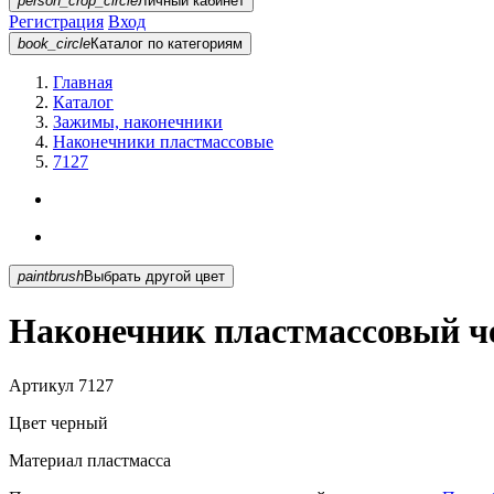
person_crop_circle
Личный кабинет
Регистрация
Вход
book_circle
Каталог
по категориям
Главная
Каталог
Зажимы, наконечники
Наконечники пластмассовые
7127
paintbrush
Выбрать другой цвет
Наконечник пластмассовый ч
Артикул
7127
Цвет
черный
Материал
пластмасса