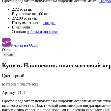
Протос предлагает покупателям широкий ассортимент...
Подроб
2.72
р.
за шт
В упаковке по
100 шт
272.00 р. за уп.
По сумме заказа –
скидки
В наличии
Условия
работы и доставки
Купить на Ozon
О товаре
xmark
Купить Наконечник пластмассовый чер
Цвет
черный
Материал
пластмасса
Артикул
7127
Протос предлагает покупателям широкий ассортимент пластико
высокого качества. Пластиковый концевик для шнура применяетс
наконечника удобен в использовании и надежно скрывает край