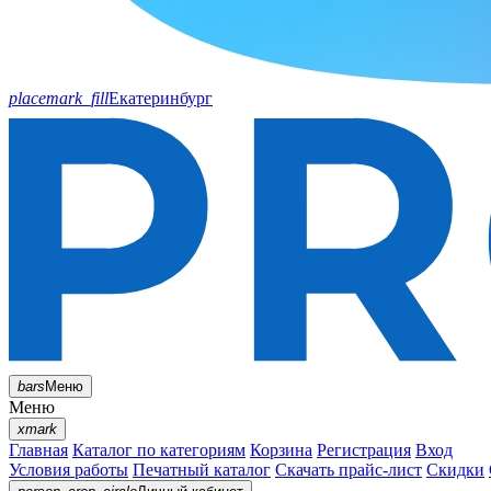
placemark_fill
Екатеринбург
bars
Меню
Меню
xmark
Главная
Каталог по категориям
Корзина
Регистрация
Вход
Условия работы
Печатный каталог
Скачать прайс-лист
Скидки