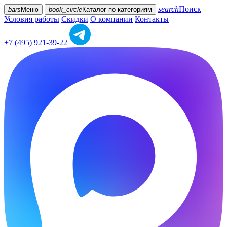
search
Поиск
bars
Меню
book_circle
Каталог
по категориям
Условия работы
Скидки
О компании
Контакты
+7 (495) 921-39-22