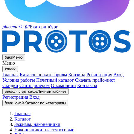
placemark_fill
Екатеринбург
bars
Меню
Меню
xmark
Главная
Каталог по категориям
Корзина
Регистрация
Вход
Условия работы
Печатный каталог
Скачать прайс-лист
Скидки
Стать дилером
О компании
Контакты
person_crop_circle
Личный кабинет
Регистрация
Вход
book_circle
Каталог
по категориям
Главная
Каталог
Зажимы, наконечники
Наконечники пластмассовые