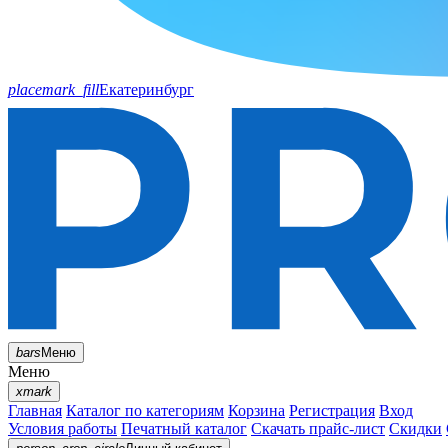
placemark_fill
Екатеринбург
bars
Меню
Меню
xmark
Главная
Каталог по категориям
Корзина
Регистрация
Вход
Условия работы
Печатный каталог
Скачать прайс-лист
Скидки