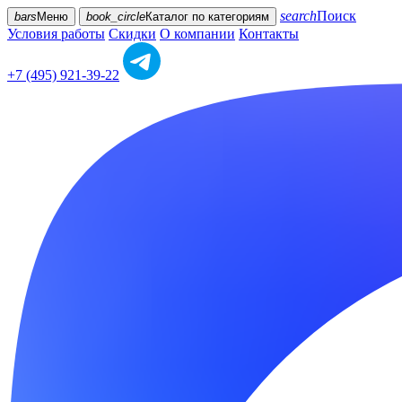
search
Поиск
bars
Меню
book_circle
Каталог
по категориям
Условия работы
Скидки
О компании
Контакты
+7 (495) 921-39-22