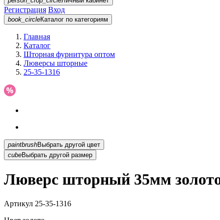
person_crop_circle
Личный кабинет
Регистрация
Вход
book_circle
Каталог
по категориям
Главная
Каталог
Шторная фурнитура оптом
Люверсы шторные
25-35-1316
paintbrush
Выбрать другой цвет
cube
Выбрать другой размер
Люверс шторный 35мм золото 
Артикул
25-35-1316