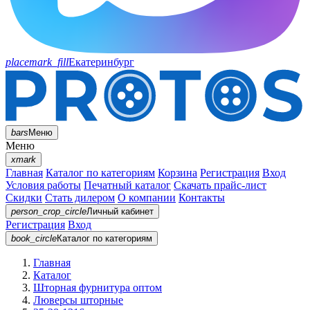
placemark_fill
Екатеринбург
bars
Меню
Меню
xmark
Главная
Каталог по категориям
Корзина
Регистрация
Вход
Условия работы
Печатный каталог
Скачать прайс-лист
Скидки
Стать дилером
О компании
Контакты
person_crop_circle
Личный кабинет
Регистрация
Вход
book_circle
Каталог
по категориям
Главная
Каталог
Шторная фурнитура оптом
Люверсы шторные