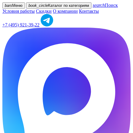
search
Поиск
bars
Меню
book_circle
Каталог
по категориям
Условия работы
Скидки
О компании
Контакты
+7 (495) 921-39-22