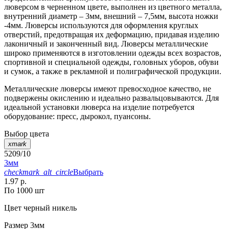
люверсом в черненном цвете, выполнен из цветного металла,
внутренний диаметр – 3мм, внешний – 7,5мм, высота ножки
-4мм. Люверсы используются для оформления круглых
отверстий, предотвращая их деформацию, придавая изделию
лаконичный и законченный вид. Люверсы металлические
широко применяются в изготовлении одежды всех возрастов,
спортивной и специальной одежды, головных уборов, обуви
и сумок, а также в рекламной и полиграфической продукции.
Металлические люверсы имеют превосходное качество, не
подвержены окислению и идеально развальцовываются. Для
идеальной установки люверса на изделие потребуется
оборудование: пресс, дырокол, пуансоны.
Выбор цвета
xmark
5209/10
3мм
checkmark_alt_circle
Выбрать
1.97 р.
По 1000 шт
Цвет
черный никель
Размер
3мм