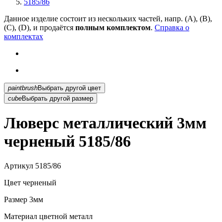
5185/86
Данное изделие состоит из нескольких частей, напр. (А), (B),
(С), (D), и продаётся
полным комплектом
.
Справка о
комплектах
paintbrush
Выбрать другой цвет
cube
Выбрать другой размер
Люверс металлический 3мм
черненый 5185/86
Артикул
5185/86
Цвет
черненый
Размер
3мм
Материал
цветной металл