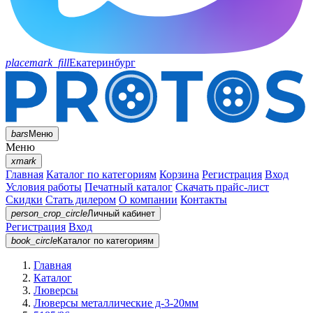
placemark_fill
Екатеринбург
bars
Меню
Меню
xmark
Главная
Каталог по категориям
Корзина
Регистрация
Вход
Условия работы
Печатный каталог
Скачать прайс-лист
Скидки
Стать дилером
О компании
Контакты
person_crop_circle
Личный кабинет
Регистрация
Вход
book_circle
Каталог
по категориям
Главная
Каталог
Люверсы
Люверсы металлические д-3-20мм