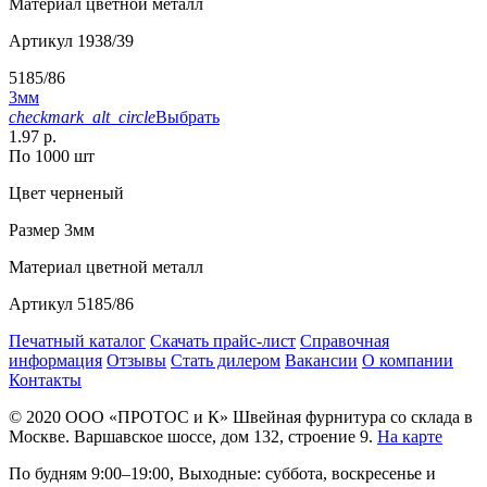
Материал
цветной металл
Артикул
1938/39
5185/86
3мм
checkmark_alt_circle
Выбрать
1.97 р.
По 1000 шт
Цвет
черненый
Размер
3мм
Материал
цветной металл
Артикул
5185/86
Печатный каталог
Скачать прайс-лист
Справочная
информация
Отзывы
Стать дилером
Вакансии
О компании
Контакты
© 2020
ООО «ПРОТОС и К»
Швейная фурнитура со склада в
Москве.
Варшавское шоссе, дом 132, строение 9.
На карте
По будням 9:00–19:00, Выходные: суббота, воскресенье и