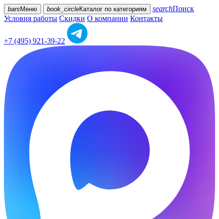
search
Поиск
bars
Меню
book_circle
Каталог
по категориям
Условия работы
Скидки
О компании
Контакты
+7 (495) 921-39-22