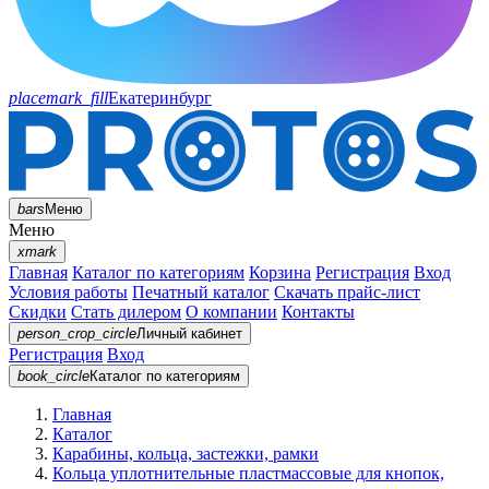
placemark_fill
Екатеринбург
bars
Меню
Меню
xmark
Главная
Каталог по категориям
Корзина
Регистрация
Вход
Условия работы
Печатный каталог
Скачать прайс-лист
Скидки
Стать дилером
О компании
Контакты
person_crop_circle
Личный кабинет
Регистрация
Вход
book_circle
Каталог
по категориям
Главная
Каталог
Карабины, кольца, застежки, рамки
Кольца уплотнительные пластмассовые для кнопок,