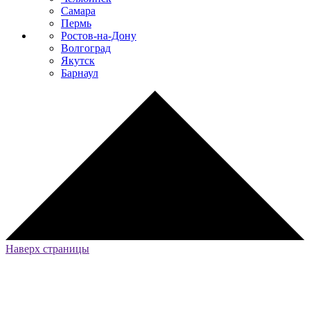
Самара
Пермь
Ростов-на-Дону
Волгоград
Якутск
Барнаул
Наверх страницы