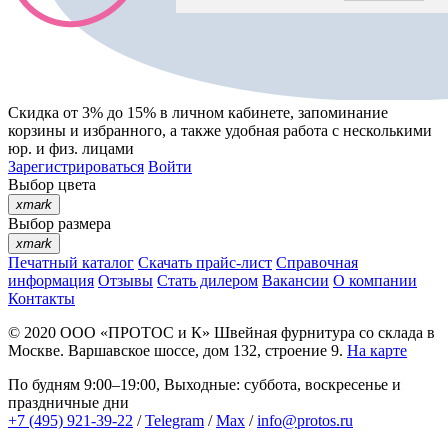
Скидка от 3% до 15%
в личном кабинете, запоминание
корзины
и
избранного
, а также удобная работа с несколькими
юр. и физ. лицами
Зарегистрироваться
Войти
Выбор цвета
xmark
Выбор размера
xmark
Печатный каталог
Скачать прайс-лист
Справочная
информация
Отзывы
Стать дилером
Вакансии
О компании
Контакты
© 2020
ООО «ПРОТОС и К»
Швейная фурнитура со склада в
Москве.
Варшавское шоссе, дом 132, строение 9.
На карте
По будням 9:00–19:00, Выходные: суббота, воскресенье и
праздничные дни
+7 (495) 921-39-22
/
Telegram
/
Max
/
info@protos.ru