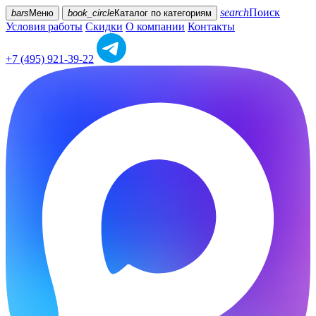
search
Поиск
bars
Меню
book_circle
Каталог
по категориям
Условия работы
Скидки
О компании
Контакты
+7 (495) 921-39-22