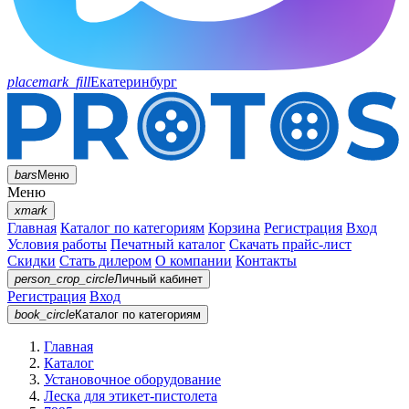
placemark_fill
Екатеринбург
bars
Меню
Меню
xmark
Главная
Каталог по категориям
Корзина
Регистрация
Вход
Условия работы
Печатный каталог
Скачать прайс-лист
Скидки
Стать дилером
О компании
Контакты
person_crop_circle
Личный кабинет
Регистрация
Вход
book_circle
Каталог
по категориям
Главная
Каталог
Установочное оборудование
Леска для этикет-пистолета