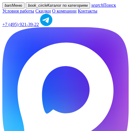
search
Поиск
bars
Меню
book_circle
Каталог
по категориям
Условия работы
Скидки
О компании
Контакты
+7 (495) 921-39-22