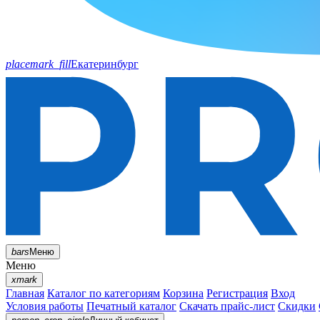
placemark_fill
Екатеринбург
bars
Меню
Меню
xmark
Главная
Каталог по категориям
Корзина
Регистрация
Вход
Условия работы
Печатный каталог
Скачать прайс-лист
Скидки