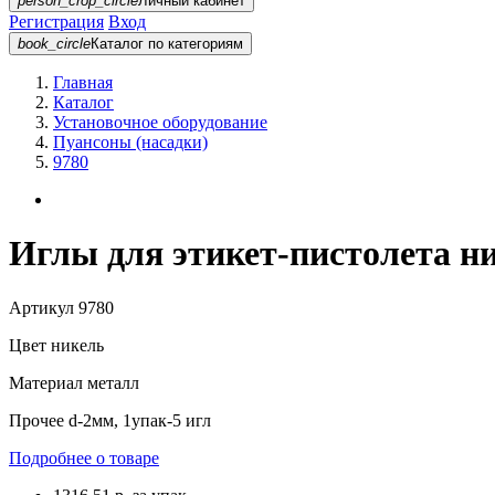
person_crop_circle
Личный кабинет
Регистрация
Вход
book_circle
Каталог
по категориям
Главная
Каталог
Установочное оборудование
Пуансоны (насадки)
9780
Иглы для этикет-пистолета н
Артикул
9780
Цвет
никель
Материал
металл
Прочее
d-2мм, 1упак-5 игл
Подробнее о товаре