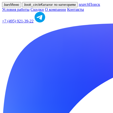
search
Поиск
bars
Меню
book_circle
Каталог
по категориям
Условия работы
Скидки
О компании
Контакты
+7 (495) 921-39-22