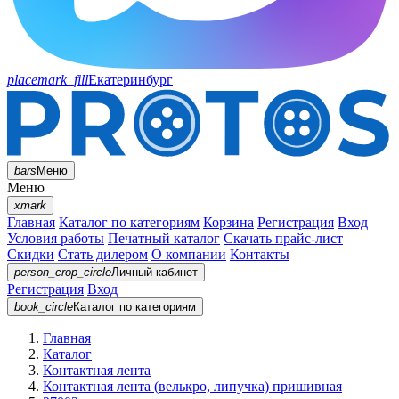
placemark_fill
Екатеринбург
bars
Меню
Меню
xmark
Главная
Каталог по категориям
Корзина
Регистрация
Вход
Условия работы
Печатный каталог
Скачать прайс-лист
Скидки
Стать дилером
О компании
Контакты
person_crop_circle
Личный кабинет
Регистрация
Вход
book_circle
Каталог
по категориям
Главная
Каталог
Контактная лента
Контактная лента (велькро, липучка) пришивная