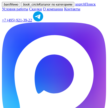
search
Поиск
bars
Меню
book_circle
Каталог
по категориям
Условия работы
Скидки
О компании
Контакты
+7 (495) 921-39-22