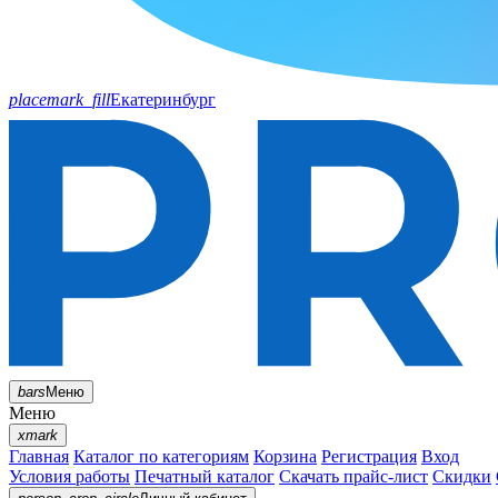
placemark_fill
Екатеринбург
bars
Меню
Меню
xmark
Главная
Каталог по категориям
Корзина
Регистрация
Вход
Условия работы
Печатный каталог
Скачать прайс-лист
Скидки