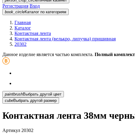
person_crop_circle
Личный кабинет
Регистрация
Вход
book_circle
Каталог
по категориям
Главная
Каталог
Контактная лента
Контактная лента (велькро, липучка) пришивная
20302
Данное изделие является частью комплекта.
Полный комплект
paintbrush
Выбрать другой цвет
cube
Выбрать другой размер
Контактная лента 38мм черны
Артикул
20302