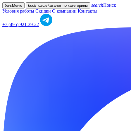
search
Поиск
bars
Меню
book_circle
Каталог
по категориям
Условия работы
Скидки
О компании
Контакты
+7 (495) 921-39-22