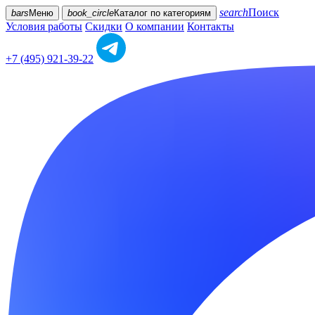
search
Поиск
bars
Меню
book_circle
Каталог
по категориям
Условия работы
Скидки
О компании
Контакты
+7 (495) 921-39-22