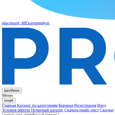
placemark_fill
Екатеринбург
bars
Меню
Меню
xmark
Главная
Каталог по категориям
Корзина
Регистрация
Вход
Условия работы
Печатный каталог
Скачать прайс-лист
Скидки