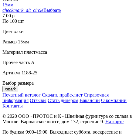
15мм
checkmark_alt_circle
Выбрать
7.00 р.
По 100 шт
Цвет
хаки
Размер
15мм
Материал
пластмасса
Прочее
часть А
Артикул
1188-25
Выбор размера
xmark
Печатный каталог
Скачать прайс-лист
Справочная
информация
Отзывы
Стать дилером
Вакансии
О компании
Контакты
© 2020
ООО «ПРОТОС и К»
Швейная фурнитура со склада в
Москве.
Варшавское шоссе, дом 132, строение 9.
На карте
По будням 9:00–19:00, Выходные: суббота, воскресенье и