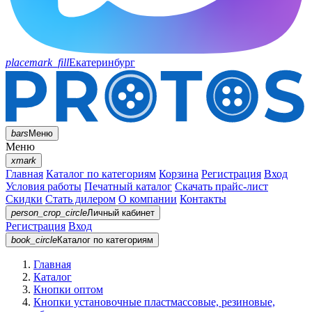
placemark_fill
Екатеринбург
bars
Меню
Меню
xmark
Главная
Каталог по категориям
Корзина
Регистрация
Вход
Условия работы
Печатный каталог
Скачать прайс-лист
Скидки
Стать дилером
О компании
Контакты
person_crop_circle
Личный кабинет
Регистрация
Вход
book_circle
Каталог
по категориям
Главная
Каталог
Кнопки оптом
Кнопки установочные пластмассовые, резиновые,