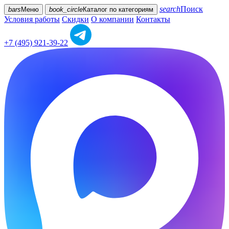
search
Поиск
bars
Меню
book_circle
Каталог
по категориям
Условия работы
Скидки
О компании
Контакты
+7 (495) 921-39-22