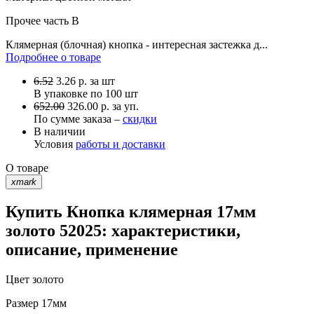
Прочее
часть B
Клямерная (блочная) кнопка - интересная застежка д...
Подробнее о товаре
6.52
3.26
р.
за шт
В упаковке по
100 шт
652.00
326.00 р. за уп.
По сумме заказа –
скидки
В наличии
Условия
работы и доставки
О товаре
xmark
Купить Кнопка клямерная 17мм
золото 52025: характеристики,
описание, применение
Цвет
золото
Размер
17мм