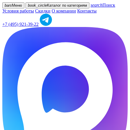
search
Поиск
bars
Меню
book_circle
Каталог
по категориям
Условия работы
Скидки
О компании
Контакты
+7 (495) 921-39-22