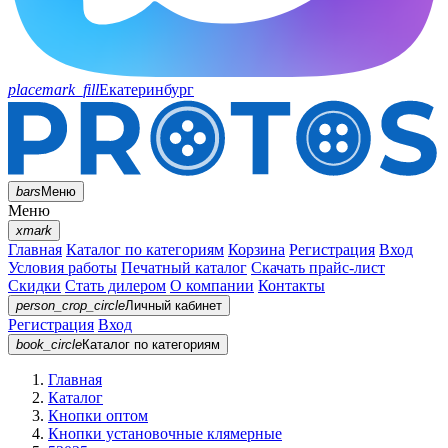
placemark_fill
Екатеринбург
bars
Меню
Меню
xmark
Главная
Каталог по категориям
Корзина
Регистрация
Вход
Условия работы
Печатный каталог
Скачать прайс-лист
Скидки
Стать дилером
О компании
Контакты
person_crop_circle
Личный кабинет
Регистрация
Вход
book_circle
Каталог
по категориям
Главная
Каталог
Кнопки оптом
Кнопки установочные клямерные