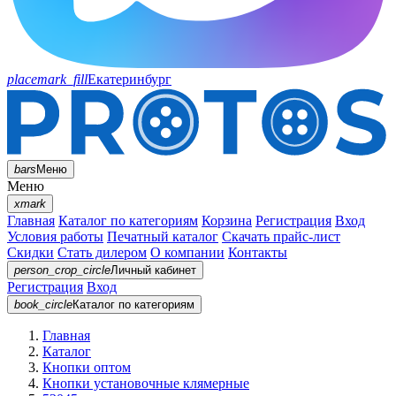
placemark_fill
Екатеринбург
bars
Меню
Меню
xmark
Главная
Каталог по категориям
Корзина
Регистрация
Вход
Условия работы
Печатный каталог
Скачать прайс-лист
Скидки
Стать дилером
О компании
Контакты
person_crop_circle
Личный кабинет
Регистрация
Вход
book_circle
Каталог
по категориям
Главная
Каталог
Кнопки оптом
Кнопки установочные клямерные