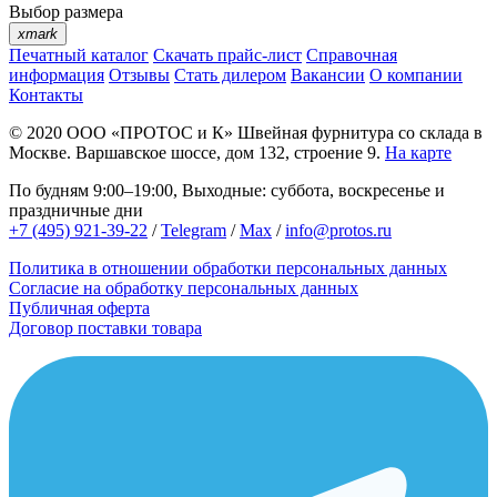
Выбор размера
xmark
Печатный каталог
Скачать прайс-лист
Справочная
информация
Отзывы
Стать дилером
Вакансии
О компании
Контакты
© 2020
ООО «ПРОТОС и К»
Швейная фурнитура со склада в
Москве.
Варшавское шоссе, дом 132, строение 9.
На карте
По будням 9:00–19:00, Выходные: суббота, воскресенье и
праздничные дни
+7 (495) 921-39-22
/
Telegram
/
Max
/
info@protos.ru
Политика в отношении обработки персональных данных
Согласие на обработку персональных данных
Публичная оферта
Договор поставки товара