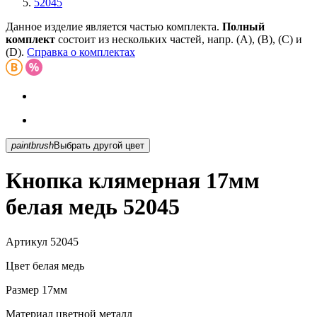
52045
Данное изделие является частью комплекта.
Полный
комплект
состоит из нескольких частей, напр. (А), (B), (С) и
(D).
Справка о комплектах
paintbrush
Выбрать другой цвет
Кнопка клямерная 17мм
белая медь 52045
Артикул
52045
Цвет
белая медь
Размер
17мм
Материал
цветной металл