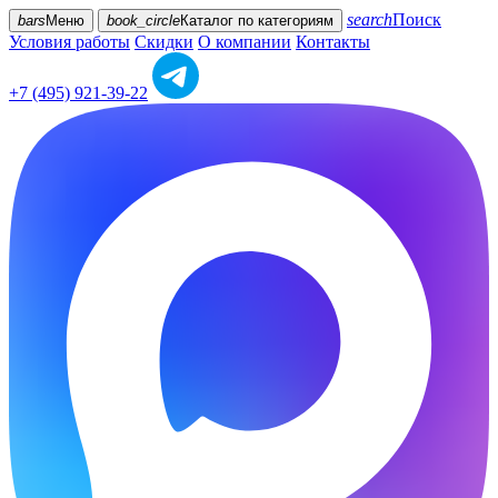
search
Поиск
bars
Меню
book_circle
Каталог
по категориям
Условия работы
Скидки
О компании
Контакты
+7 (495) 921-39-22