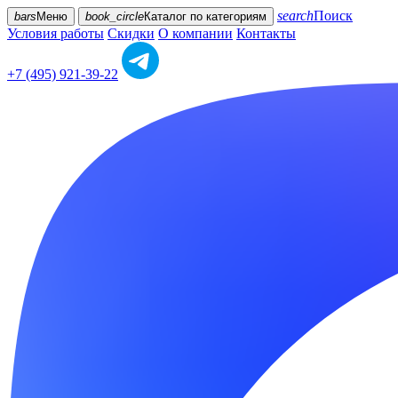
search
Поиск
bars
Меню
book_circle
Каталог
по категориям
Условия работы
Скидки
О компании
Контакты
+7 (495) 921-39-22