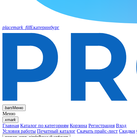
placemark_fill
Екатеринбург
bars
Меню
Меню
xmark
Главная
Каталог по категориям
Корзина
Регистрация
Вход
Условия работы
Печатный каталог
Скачать прайс-лист
Скидки