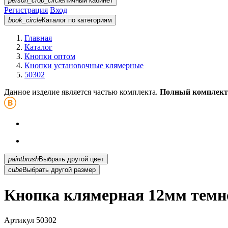
person_crop_circle
Личный кабинет
Регистрация
Вход
book_circle
Каталог
по категориям
Главная
Каталог
Кнопки оптом
Кнопки установочные клямерные
50302
Данное изделие является частью комплекта.
Полный комплект
paintbrush
Выбрать другой цвет
cube
Выбрать другой размер
Кнопка клямерная 12мм темно
Артикул
50302