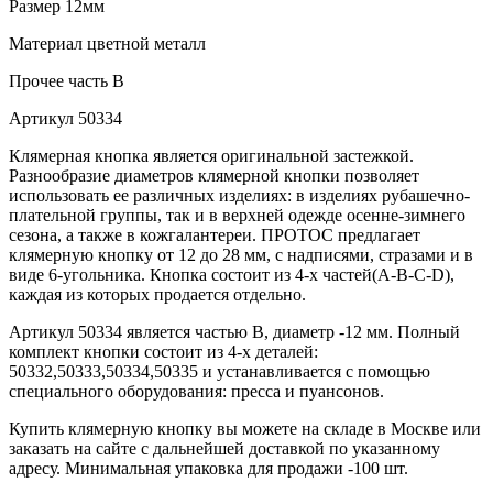
Размер
12мм
Материал
цветной металл
Прочее
часть B
Артикул
50334
Клямерная кнопка является оригинальной застежкой.
Разнообразие диаметров клямерной кнопки позволяет
использовать ее различных изделиях: в изделиях рубашечно-
плательной группы, так и в верхней одежде осенне-зимнего
сезона, а также в кожгалантереи. ПРОТОС предлагает
клямерную кнопку от 12 до 28 мм, с надписями, стразами и в
виде 6-угольника. Кнопка состоит из 4-х частей(А-В-С-D),
каждая из которых продается отдельно.
Артикул 50334 является частью B, диаметр -12 мм. Полный
комплект кнопки состоит из 4-х деталей:
50332,50333,50334,50335 и устанавливается с помощью
специального оборудования: пресса и пуансонов.
Купить клямерную кнопку вы можете на складе в Москве или
заказать на сайте с дальнейшей доставкой по указанному
адресу. Минимальная упаковка для продажи -100 шт.