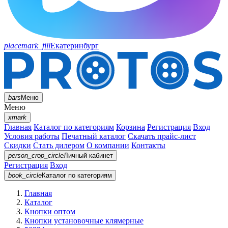
placemark_fill
Екатеринбург
bars
Меню
Меню
xmark
Главная
Каталог по категориям
Корзина
Регистрация
Вход
Условия работы
Печатный каталог
Скачать прайс-лист
Скидки
Стать дилером
О компании
Контакты
person_crop_circle
Личный кабинет
Регистрация
Вход
book_circle
Каталог
по категориям
Главная
Каталог
Кнопки оптом
Кнопки установочные клямерные