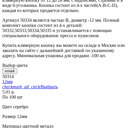
клямерную кнопку от 12 до 28 мм, с надписями, стразами и в
виде 6-угольника. Кнопка состоит из 4-х частей(А-В-С-D),
каждая из которых продается отдельно.
Артикул 50334 является частью B, диаметр -12 мм. Полный
комплект кнопки состоит из 4-х деталей:
50332,50333,50334,50335 и устанавливается с помощью
специального оборудования: пресса и пуансонов.
Купить клямерную кнопку вы можете на складе в Москве или
заказать на сайте с дальнейшей доставкой по указанному
адресу. Минимальная упаковка для продажи -100 шт.
Выбор цвета
xmark
50314
12мм
checkmark_alt_circle
Выбрать
5.01 р.
По 100 шт
Цвет
серебро
Размер
12мм
Материал
цветной металл