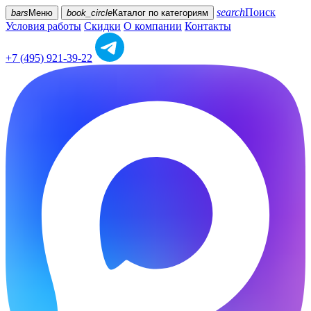
search
Поиск
bars
Меню
book_circle
Каталог
по категориям
Условия работы
Скидки
О компании
Контакты
+7 (495) 921-39-22