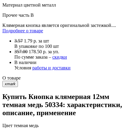
Материал
цветной металл
Прочее
часть B
Клямерная кнопка является оригинальной застежкой....
Подробнее о товаре
3.57
1.79
р.
за шт
В упаковке по
100 шт
357.00
178.50 р. за уп.
По сумме заказа –
скидки
В наличии
Условия
работы и доставки
О товаре
xmark
Купить Кнопка клямерная 12мм
темная медь 50334: характеристики,
описание, применение
Цвет
темная медь