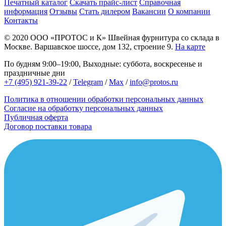
Печатный каталог
Скачать прайс-лист
Справочная
информация
Отзывы
Стать дилером
Вакансии
О компании
Контакты
© 2020
ООО «ПРОТОС и К»
Швейная фурнитура со склада в
Москве.
Варшавское шоссе, дом 132, строение 9.
На карте
По будням 9:00–19:00, Выходные: суббота, воскресенье и
праздничные дни
+7 (495) 921-39-22
/
Telegram
/
Max
/
info@protos.ru
Политика в отношении обработки персональных данных
Согласие на обработку персональных данных
Публичная оферта
Договор поставки товара