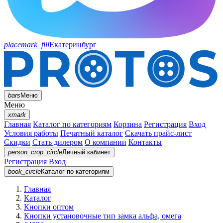
placemark_fill
Екатеринбург
bars
Меню
Меню
xmark
Главная
Каталог по категориям
Корзина
Регистрация
Вход
Условия работы
Печатный каталог
Скачать прайс-лист
Скидки
Стать дилером
О компании
Контакты
person_crop_circle
Личный кабинет
Регистрация
Вход
book_circle
Каталог
по категориям
Главная
Каталог
Кнопки оптом
Кнопки установочные тип замка альфа, омега