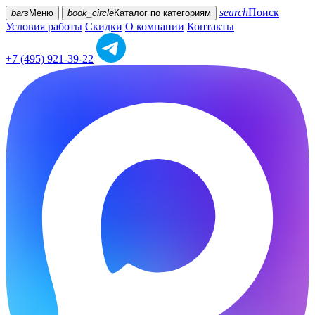
search
Поиск
bars
Меню
book_circle
Каталог
по категориям
Условия работы
Скидки
О компании
Контакты
+7 (495) 921-39-22