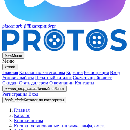
placemark_fill
Екатеринбург
bars
Меню
Меню
xmark
Главная
Каталог по категориям
Корзина
Регистрация
Вход
Условия работы
Печатный каталог
Скачать прайс-лист
Скидки
Стать дилером
О компании
Контакты
person_crop_circle
Личный кабинет
Регистрация
Вход
book_circle
Каталог
по категориям
Главная
Каталог
Кнопки оптом
Кнопки установочные тип замка альфа, омега