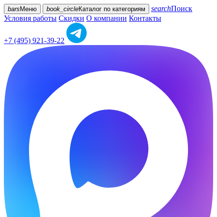
search
Поиск
bars
Меню
book_circle
Каталог
по категориям
Условия работы
Скидки
О компании
Контакты
+7 (495) 921-39-22