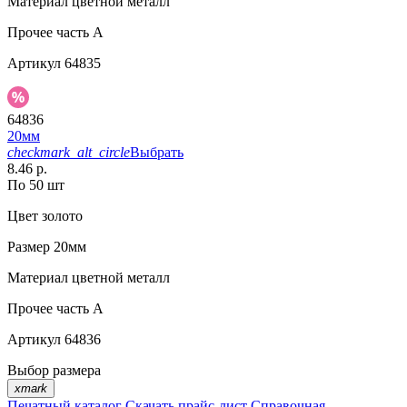
Материал
цветной металл
Прочее
часть A
Артикул
64835
64836
20мм
checkmark_alt_circle
Выбрать
8.46 р.
По 50 шт
Цвет
золото
Размер
20мм
Материал
цветной металл
Прочее
часть A
Артикул
64836
Выбор размера
xmark
Печатный каталог
Скачать прайс-лист
Справочная