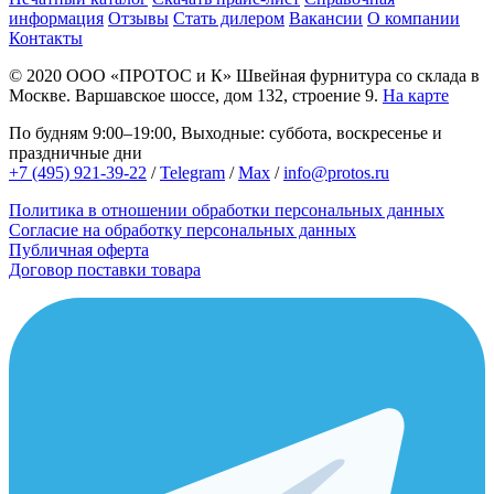
информация
Отзывы
Стать дилером
Вакансии
О компании
Контакты
© 2020
ООО «ПРОТОС и К»
Швейная фурнитура со склада в
Москве.
Варшавское шоссе, дом 132, строение 9.
На карте
По будням 9:00–19:00, Выходные: суббота, воскресенье и
праздничные дни
+7 (495) 921-39-22
/
Telegram
/
Max
/
info@protos.ru
Политика в отношении обработки персональных данных
Согласие на обработку персональных данных
Публичная оферта
Договор поставки товара