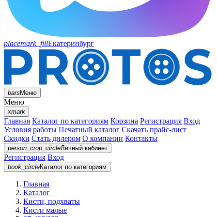
placemark_fill
Екатеринбург
bars
Меню
Меню
xmark
Главная
Каталог по категориям
Корзина
Регистрация
Вход
Условия работы
Печатный каталог
Скачать прайс-лист
Скидки
Стать дилером
О компании
Контакты
person_crop_circle
Личный кабинет
Регистрация
Вход
book_circle
Каталог
по категориям
Главная
Каталог
Кисти, подхваты
Кисти малые