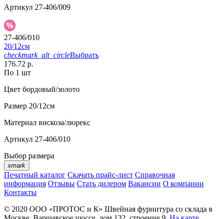
Артикул
27-406/009
27-406/010
20/12см
checkmark_alt_circle
Выбрать
176.72 р.
По 1 шт
Цвет
бордовый/золото
Размер
20/12см
Материал
вискоза/люрекс
Артикул
27-406/010
Выбор размера
xmark
Печатный каталог
Скачать прайс-лист
Справочная
информация
Отзывы
Стать дилером
Вакансии
О компании
Контакты
© 2020
ООО «ПРОТОС и К»
Швейная фурнитура со склада в
Москве.
Варшавское шоссе, дом 132, строение 9.
На карте