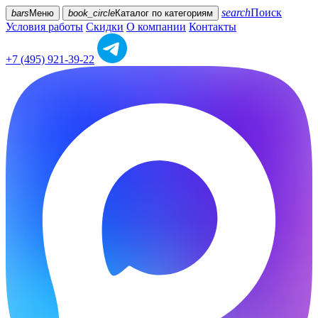
search
Поиск
bars
Меню
book_circle
Каталог
по категориям
Условия работы
Скидки
О компании
Контакты
+7 (495) 921-39-22