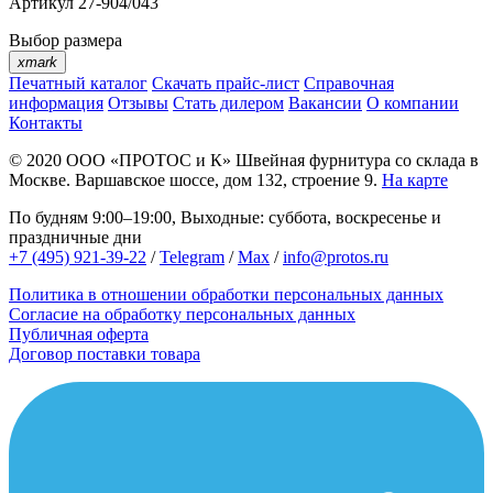
Артикул
27-904/043
Выбор размера
xmark
Печатный каталог
Скачать прайс-лист
Справочная
информация
Отзывы
Стать дилером
Вакансии
О компании
Контакты
© 2020
ООО «ПРОТОС и К»
Швейная фурнитура со склада в
Москве.
Варшавское шоссе, дом 132, строение 9.
На карте
По будням 9:00–19:00, Выходные: суббота, воскресенье и
праздничные дни
+7 (495) 921-39-22
/
Telegram
/
Max
/
info@protos.ru
Политика в отношении обработки персональных данных
Согласие на обработку персональных данных
Публичная оферта
Договор поставки товара