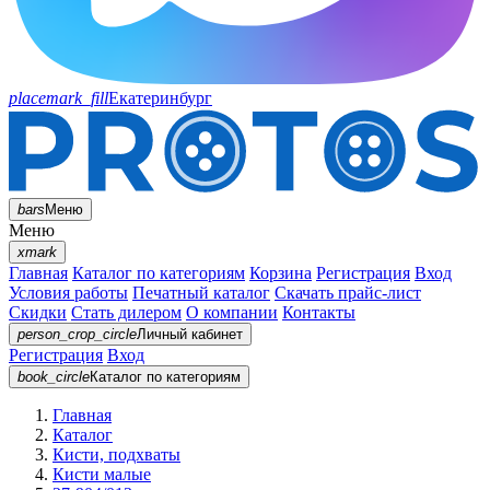
placemark_fill
Екатеринбург
bars
Меню
Меню
xmark
Главная
Каталог по категориям
Корзина
Регистрация
Вход
Условия работы
Печатный каталог
Скачать прайс-лист
Скидки
Стать дилером
О компании
Контакты
person_crop_circle
Личный кабинет
Регистрация
Вход
book_circle
Каталог
по категориям
Главная
Каталог
Кисти, подхваты
Кисти малые