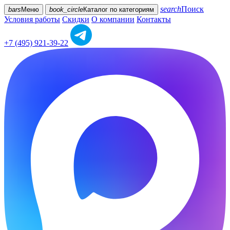
search
Поиск
bars
Меню
book_circle
Каталог
по категориям
Условия работы
Скидки
О компании
Контакты
+7 (495) 921-39-22