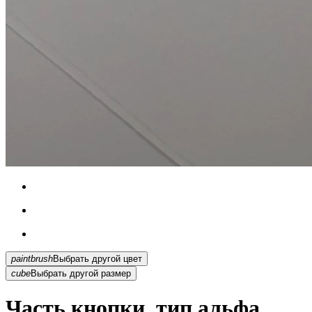
paintbrush
Выбрать другой цвет
cube
Выбрать другой размер
Часть кнопки, тип альфа,