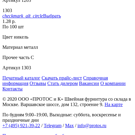
Артикул
1203
1303
checkmark_alt_circle
Выбрать
1.28 р.
По 100 шт
Цвет
никель
Материал
металл
Прочее
часть С
Артикул
1303
Печатный каталог
Скачать прайс-лист
Справочная
информация
Отзывы
Стать дилером
Вакансии
О компании
Контакты
© 2020
ООО «ПРОТОС и К»
Швейная фурнитура со склада в
Москве.
Варшавское шоссе, дом 132, строение 9.
На карте
По будням 9:00–19:00, Выходные: суббота, воскресенье и
праздничные дни
+7 (495) 921-39-22
/
Telegram
/
Max
/
info@protos.ru