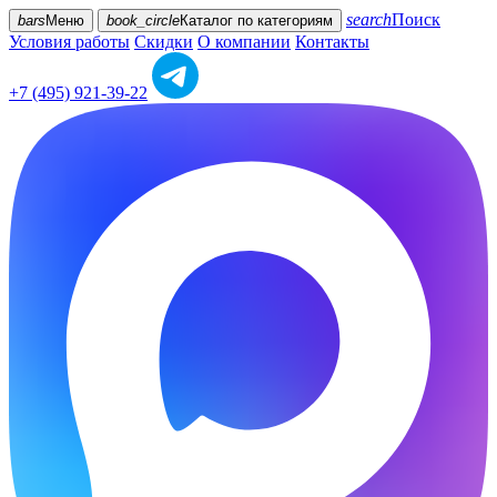
search
Поиск
bars
Меню
book_circle
Каталог
по категориям
Условия работы
Скидки
О компании
Контакты
+7 (495) 921-39-22