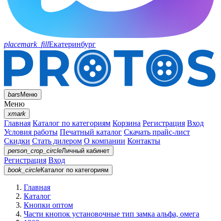
placemark_fill
Екатеринбург
bars
Меню
Меню
xmark
Главная
Каталог по категориям
Корзина
Регистрация
Вход
Условия работы
Печатный каталог
Скачать прайс-лист
Скидки
Стать дилером
О компании
Контакты
person_crop_circle
Личный кабинет
Регистрация
Вход
book_circle
Каталог
по категориям
Главная
Каталог
Кнопки оптом
Части кнопок установочные тип замка альфа, омега