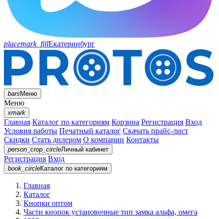
placemark_fill
Екатеринбург
bars
Меню
Меню
xmark
Главная
Каталог по категориям
Корзина
Регистрация
Вход
Условия работы
Печатный каталог
Скачать прайс-лист
Скидки
Стать дилером
О компании
Контакты
person_crop_circle
Личный кабинет
Регистрация
Вход
book_circle
Каталог
по категориям
Главная
Каталог
Кнопки оптом
Части кнопок установочные тип замка альфа, омега