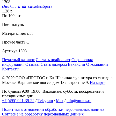
1308
checkmark_alt_circle
Выбрать
1.28 р.
По 100 шт
Цвет
латунь
Материал
металл
Прочее
часть С
Артикул
1308
Печатный каталог
Скачать прайс-лист
Справочная
информация
Отзывы
Стать дилером
Вакансии
О компании
Контакты
© 2020
ООО «ПРОТОС и К»
Швейная фурнитура со склада в
Москве.
Варшавское шоссе, дом 132, строение 9.
На карте
По будням 9:00–19:00, Выходные: суббота, воскресенье и
праздничные дни
+7 (495) 921-39-22
/
Telegram
/
Max
/
info@protos.ru
Политика в отношении обработки персональных данных
Согласие на обработку персональных данных