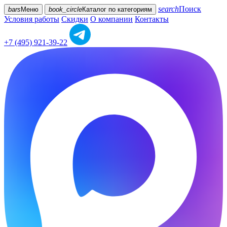
search
Поиск
bars
Меню
book_circle
Каталог
по категориям
Условия работы
Скидки
О компании
Контакты
+7 (495) 921-39-22