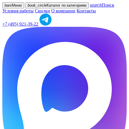
search
Поиск
bars
Меню
book_circle
Каталог
по категориям
Условия работы
Скидки
О компании
Контакты
+7 (495) 921-39-22