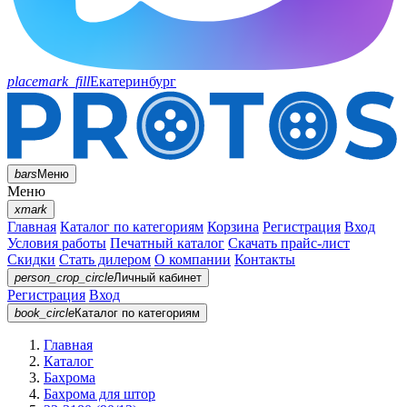
placemark_fill
Екатеринбург
bars
Меню
Меню
xmark
Главная
Каталог по категориям
Корзина
Регистрация
Вход
Условия работы
Печатный каталог
Скачать прайс-лист
Скидки
Стать дилером
О компании
Контакты
person_crop_circle
Личный кабинет
Регистрация
Вход
book_circle
Каталог
по категориям
Главная
Каталог
Бахрома
Бахрома для штор