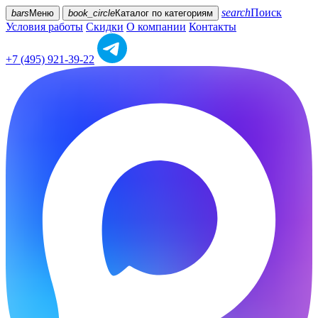
search
Поиск
bars
Меню
book_circle
Каталог
по категориям
Условия работы
Скидки
О компании
Контакты
+7 (495) 921-39-22