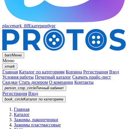
placemark_fill
Екатеринбург
bars
Меню
Меню
xmark
Главная
Каталог по категориям
Корзина
Регистрация
Вход
Условия работы
Печатный каталог
Скачать прайс-лист
Скидки
Стать дилером
О компании
Контакты
person_crop_circle
Личный кабинет
Регистрация
Вход
book_circle
Каталог
по категориям
Главная
Каталог
Зажимы, наконечники
Зажимы пластмассовые