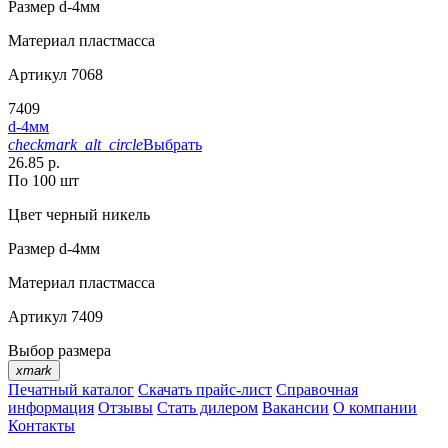
Размер
d-4мм
Материал
пластмасса
Артикул
7068
7409
d-4мм
checkmark_alt_circle
Выбрать
26.85 р.
По 100 шт
Цвет
черный никель
Размер
d-4мм
Материал
пластмасса
Артикул
7409
Выбор размера
xmark
Печатный каталог
Скачать прайс-лист
Справочная
информация
Отзывы
Стать дилером
Вакансии
О компании
Контакты