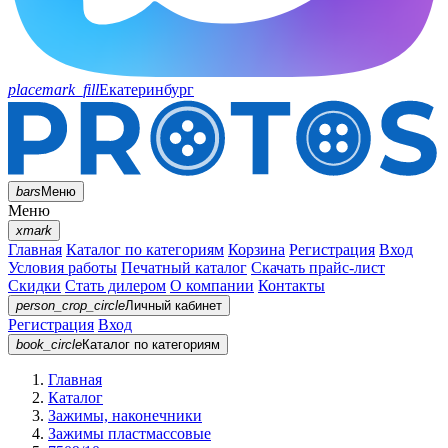
placemark_fill
Екатеринбург
bars
Меню
Меню
xmark
Главная
Каталог по категориям
Корзина
Регистрация
Вход
Условия работы
Печатный каталог
Скачать прайс-лист
Скидки
Стать дилером
О компании
Контакты
person_crop_circle
Личный кабинет
Регистрация
Вход
book_circle
Каталог
по категориям
Главная
Каталог
Зажимы, наконечники
Зажимы пластмассовые