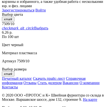
корзины
и
избранного
, а также удобная работа с несколькими
юр. и физ. лицами
Зарегистрироваться
Войти
Выбор цвета
xmark
7509/10
checkmark_alt_circle
Выбрать
6.26 р.
По 100 шт
Цвет
черный
Материал
пластмасса
Артикул
7509/10
Выбор размера
xmark
Печатный каталог
Скачать прайс-лист
Справочная
информация
Отзывы
Стать дилером
Вакансии
О компании
Контакты
© 2020
ООО «ПРОТОС и К»
Швейная фурнитура со склада в
Москве.
Варшавское шоссе, дом 132, строение 9.
На карте