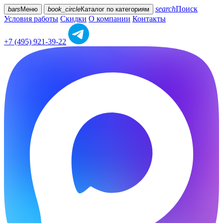
search
Поиск
bars
Меню
book_circle
Каталог
по категориям
Условия работы
Скидки
О компании
Контакты
+7 (495) 921-39-22