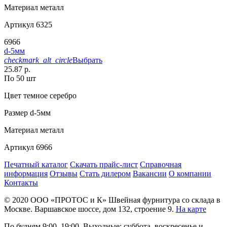
Материал
металл
Артикул
6325
6966
d-5мм
checkmark_alt_circle
Выбрать
25.87 р.
По 50 шт
Цвет
темное серебро
Размер
d-5мм
Материал
металл
Артикул
6966
Печатный каталог
Скачать прайс-лист
Справочная
информация
Отзывы
Стать дилером
Вакансии
О компании
Контакты
© 2020
ООО «ПРОТОС и К»
Швейная фурнитура со склада в
Москве.
Варшавское шоссе, дом 132, строение 9.
На карте
По будням 9:00–19:00, Выходные: суббота, воскресенье и