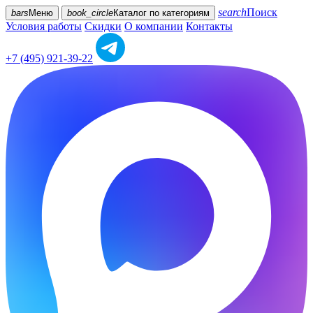
search
Поиск
bars
Меню
book_circle
Каталог
по категориям
Условия работы
Скидки
О компании
Контакты
+7 (495) 921-39-22