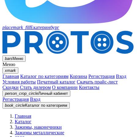
placemark_fill
Екатеринбург
bars
Меню
Меню
xmark
Главная
Каталог по категориям
Корзина
Регистрация
Вход
Условия работы
Печатный каталог
Скачать прайс-лист
Скидки
Стать дилером
О компании
Контакты
person_crop_circle
Личный кабинет
Регистрация
Вход
book_circle
Каталог
по категориям
Главная
Каталог
Зажимы, наконечники
Зажимы металлические