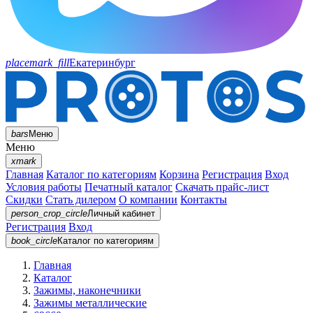
placemark_fill
Екатеринбург
bars
Меню
Меню
xmark
Главная
Каталог по категориям
Корзина
Регистрация
Вход
Условия работы
Печатный каталог
Скачать прайс-лист
Скидки
Стать дилером
О компании
Контакты
person_crop_circle
Личный кабинет
Регистрация
Вход
book_circle
Каталог
по категориям
Главная
Каталог
Зажимы, наконечники
Зажимы металлические