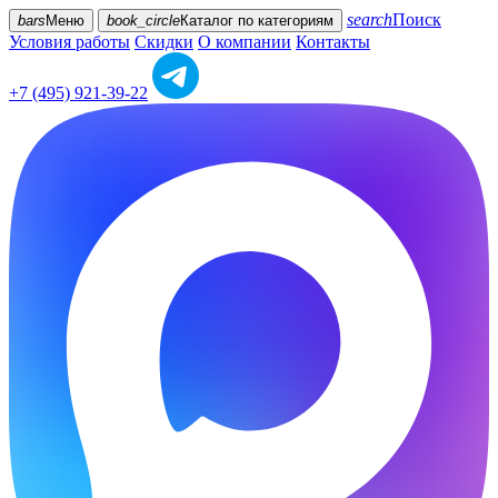
search
Поиск
bars
Меню
book_circle
Каталог
по категориям
Условия работы
Скидки
О компании
Контакты
+7 (495) 921-39-22