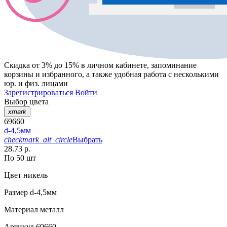
Скидка от 3% до 15%
в личном кабинете, запоминание
корзины
и
избранного
, а также удобная работа с несколькими
юр. и физ. лицами
Зарегистрироваться
Войти
Выбор цвета
xmark
69660
d-4,5мм
checkmark_alt_circle
Выбрать
28.73 р.
По 50 шт
Цвет
никель
Размер
d-4,5мм
Материал
металл
Артикул
69660