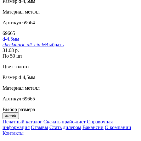
Размер
d-4,5мм
Материал
металл
Артикул
69664
69665
d-4,5мм
checkmark_alt_circle
Выбрать
31.68 р.
По 50 шт
Цвет
золото
Размер
d-4,5мм
Материал
металл
Артикул
69665
Выбор размера
xmark
Печатный каталог
Скачать прайс-лист
Справочная
информация
Отзывы
Стать дилером
Вакансии
О компании
Контакты