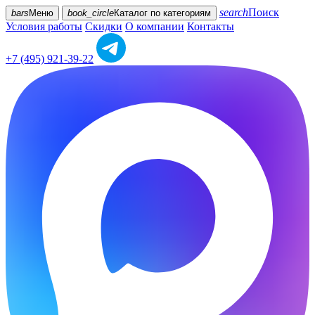
search
Поиск
bars
Меню
book_circle
Каталог
по категориям
Условия работы
Скидки
О компании
Контакты
+7 (495) 921-39-22