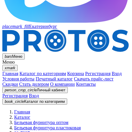
placemark_fill
Екатеринбург
bars
Меню
Меню
xmark
Главная
Каталог по категориям
Корзина
Регистрация
Вход
Условия работы
Печатный каталог
Скачать прайс-лист
Скидки
Стать дилером
О компании
Контакты
person_crop_circle
Личный кабинет
Регистрация
Вход
book_circle
Каталог
по категориям
Главная
Каталог
Бельевая фурнитура оптом
Бельевая фурнитура пластиковая