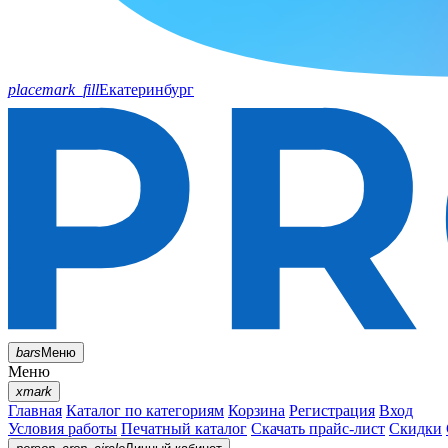
placemark_fill
Екатеринбург
bars
Меню
Меню
xmark
Главная
Каталог по категориям
Корзина
Регистрация
Вход
Условия работы
Печатный каталог
Скачать прайс-лист
Скидки