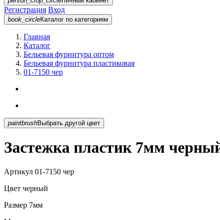
person_crop_circle
Личный кабинет
Регистрация
Вход
book_circle
Каталог
по категориям
Главная
Каталог
Бельевая фурнитура оптом
Бельевая фурнитура пластиковая
01-7150 чер
paintbrush
Выбрать другой цвет
Застежка пластик 7мм черный
Артикул
01-7150 чер
Цвет
черный
Размер
7мм