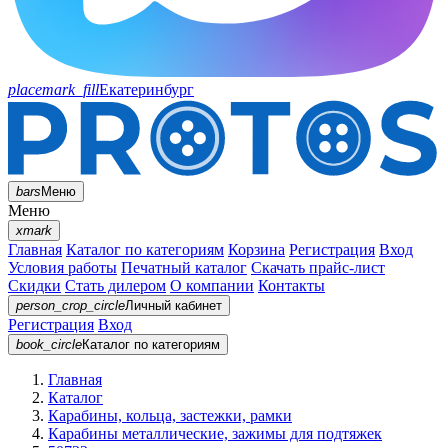
placemark_fill
Екатеринбург
bars
Меню
Меню
xmark
Главная
Каталог по категориям
Корзина
Регистрация
Вход
Условия работы
Печатный каталог
Скачать прайс-лист
Скидки
Стать дилером
О компании
Контакты
person_crop_circle
Личный кабинет
Регистрация
Вход
book_circle
Каталог
по категориям
Главная
Каталог
Карабины, кольца, застежки, рамки
Карабины металлические, зажимы для подтяжек