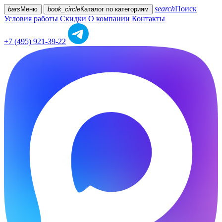
search
Поиск
bars
Меню
book_circle
Каталог
по категориям
Условия работы
Скидки
О компании
Контакты
+7 (495) 921-39-22