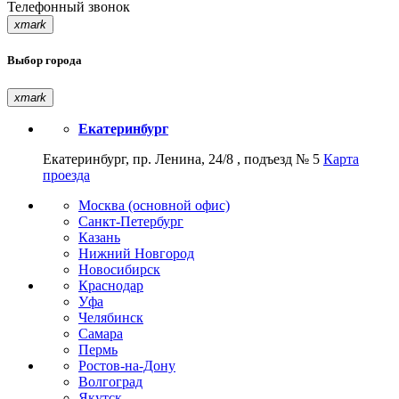
Телефонный звонок
xmark
Выбор города
xmark
Екатеринбург
Екатеринбург, пр. Ленина, 24/8 , подъезд № 5
Карта
проезда
Москва (основной офис)
Санкт-Петербург
Казань
Нижний Новгород
Новосибирск
Краснодар
Уфа
Челябинск
Самара
Пермь
Ростов-на-Дону
Волгоград
Якутск