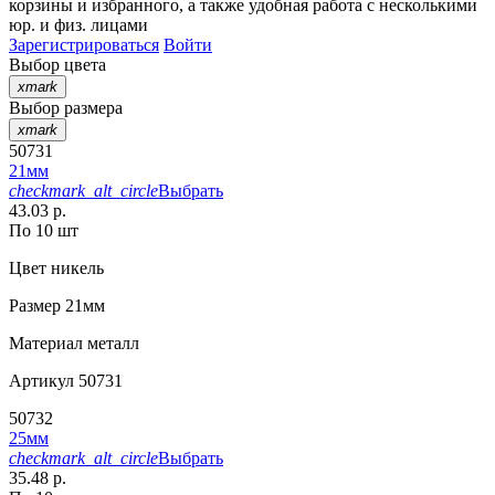
корзины
и
избранного
, а также удобная работа с несколькими
юр. и физ. лицами
Зарегистрироваться
Войти
Выбор цвета
xmark
Выбор размера
xmark
50731
21мм
checkmark_alt_circle
Выбрать
43.03 р.
По 10 шт
Цвет
никель
Размер
21мм
Материал
металл
Артикул
50731
50732
25мм
checkmark_alt_circle
Выбрать
35.48 р.