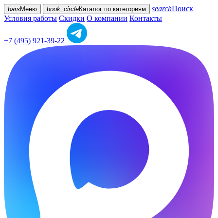
search
Поиск
bars
Меню
book_circle
Каталог
по категориям
Условия работы
Скидки
О компании
Контакты
+7 (495) 921-39-22