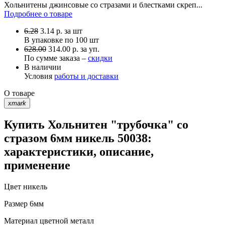
Хольнитены джинсовые со стразами и блестками скреп...
Подробнее о товаре
6.28
3.14
р.
за шт
В упаковке по
100 шт
628.00
314.00 р. за уп.
По сумме заказа –
скидки
В наличии
Условия
работы и доставки
О товаре
xmark
Купить Хольнитен "трубочка" со
стразом 6мм никель 50038:
характеристики, описание,
применение
Цвет
никель
Размер
6мм
Материал
цветной металл