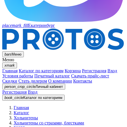
placemark_fill
Екатеринбург
bars
Меню
Меню
xmark
Главная
Каталог по категориям
Корзина
Регистрация
Вход
Условия работы
Печатный каталог
Скачать прайс-лист
Скидки
Стать дилером
О компании
Контакты
person_crop_circle
Личный кабинет
Регистрация
Вход
book_circle
Каталог
по категориям
Главная
Каталог
Хольнитены
Хольнитены со стразами, блестками