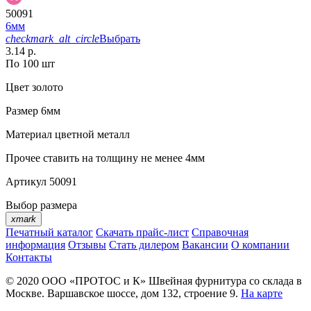
50091
6мм
checkmark_alt_circle
Выбрать
3.14 р.
По 100 шт
Цвет
золото
Размер
6мм
Материал
цветной металл
Прочее
ставить на толщину не менее 4мм
Артикул
50091
Выбор размера
xmark
Печатный каталог
Скачать прайс-лист
Справочная
информация
Отзывы
Стать дилером
Вакансии
О компании
Контакты
© 2020
ООО «ПРОТОС и К»
Швейная фурнитура со склада в
Москве.
Варшавское шоссе, дом 132, строение 9.
На карте