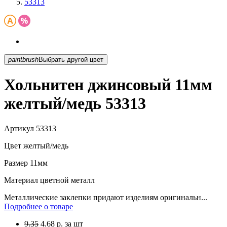
53313
paintbrush
Выбрать другой цвет
Хольнитен джинсовый 11мм
желтый/медь 53313
Артикул
53313
Цвет
желтый/медь
Размер
11мм
Материал
цветной металл
Металлические заклепки придают изделиям оригинальн...
Подробнее о товаре
9.35
4.68
р.
за шт