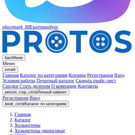
placemark_fill
Екатеринбург
bars
Меню
Меню
xmark
Главная
Каталог по категориям
Корзина
Регистрация
Вход
Условия работы
Печатный каталог
Скачать прайс-лист
Скидки
Стать дилером
О компании
Контакты
person_crop_circle
Личный кабинет
Регистрация
Вход
book_circle
Каталог
по категориям
Главная
Каталог
Хольнитены
Хольнитены джинсовые