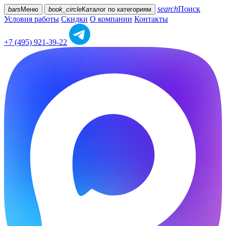
search
Поиск
bars
Меню
book_circle
Каталог
по категориям
Условия работы
Скидки
О компании
Контакты
+7 (495) 921-39-22