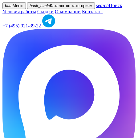
search
Поиск
bars
Меню
book_circle
Каталог
по категориям
Условия работы
Скидки
О компании
Контакты
+7 (495) 921-39-22