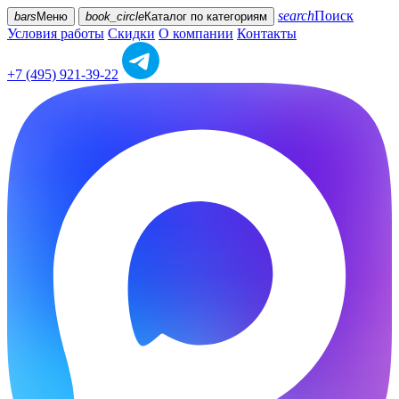
search
Поиск
bars
Меню
book_circle
Каталог
по категориям
Условия работы
Скидки
О компании
Контакты
+7 (495) 921-39-22