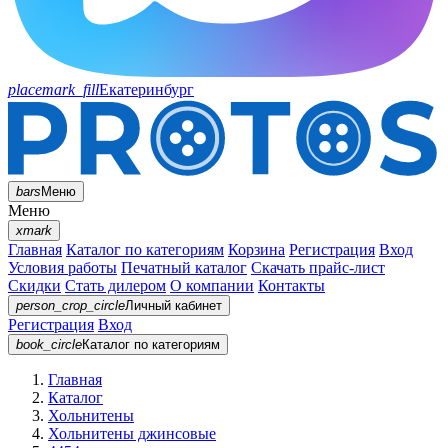
placemark_fill
Екатеринбург
bars
Меню
Меню
xmark
Главная
Каталог по категориям
Корзина
Регистрация
Вход
Условия работы
Печатный каталог
Скачать прайс-лист
Скидки
Стать дилером
О компании
Контакты
person_crop_circle
Личный кабинет
Регистрация
Вход
book_circle
Каталог
по категориям
Главная
Каталог
Хольнитены
Хольнитены джинсовые