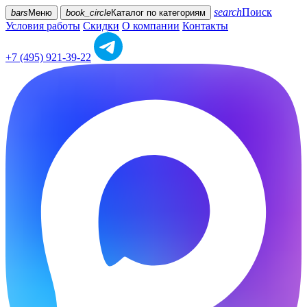
search
Поиск
bars
Меню
book_circle
Каталог
по категориям
Условия работы
Скидки
О компании
Контакты
+7 (495) 921-39-22