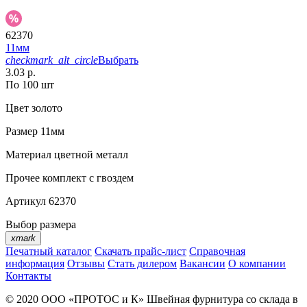
62370
11мм
checkmark_alt_circle
Выбрать
3.03 р.
По 100 шт
Цвет
золото
Размер
11мм
Материал
цветной металл
Прочее
комплект с гвоздем
Артикул
62370
Выбор размера
xmark
Печатный каталог
Скачать прайс-лист
Справочная
информация
Отзывы
Стать дилером
Вакансии
О компании
Контакты
© 2020
ООО «ПРОТОС и К»
Швейная фурнитура со склада в