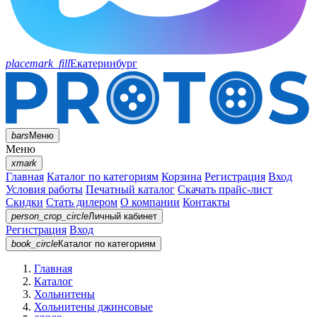
placemark_fill
Екатеринбург
bars
Меню
Меню
xmark
Главная
Каталог по категориям
Корзина
Регистрация
Вход
Условия работы
Печатный каталог
Скачать прайс-лист
Скидки
Стать дилером
О компании
Контакты
person_crop_circle
Личный кабинет
Регистрация
Вход
book_circle
Каталог
по категориям
Главная
Каталог
Хольнитены
Хольнитены джинсовые