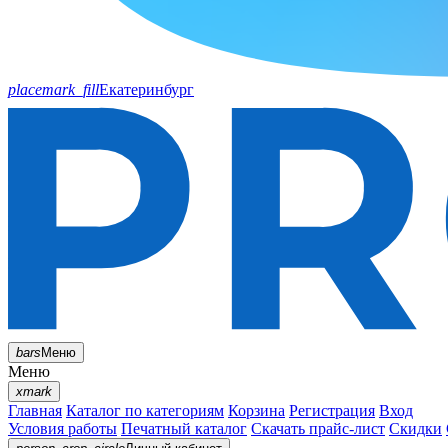
placemark_fill
Екатеринбург
bars
Меню
Меню
xmark
Главная
Каталог по категориям
Корзина
Регистрация
Вход
Условия работы
Печатный каталог
Скачать прайс-лист
Скидки