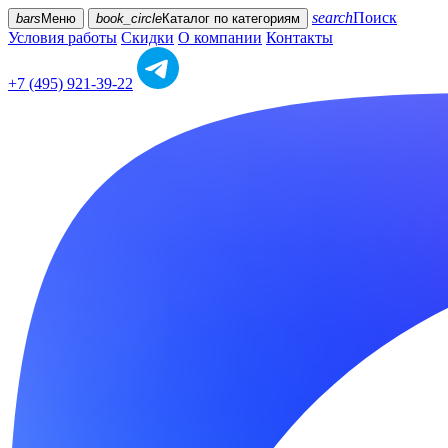
search
Поиск
bars
Меню
book_circle
Каталог
по категориям
Условия работы
Скидки
О компании
Контакты
+7 (495) 921-39-22