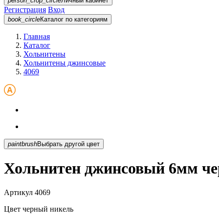
person_crop_circle
Личный кабинет
Регистрация
Вход
book_circle
Каталог
по категориям
Главная
Каталог
Хольнитены
Хольнитены джинсовые
4069
paintbrush
Выбрать другой цвет
Хольнитен джинсовый 6мм че
Артикул
4069
Цвет
черный никель