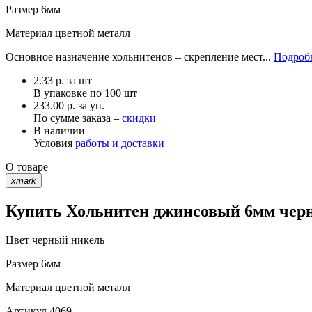
Размер
6мм
Материал
цветной металл
Основное назначение хольнитенов – скрепление мест...
Подробн
2.33
р.
за шт
В упаковке по
100 шт
233.00 р. за уп.
По сумме заказа –
скидки
В наличии
Условия
работы и доставки
О товаре
xmark
Купить Хольнитен джинсовый 6мм черн
Цвет
черный никель
Размер
6мм
Материал
цветной металл
Артикул
4069