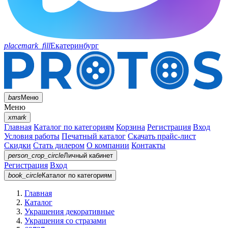
placemark_fill
Екатеринбург
bars
Меню
Меню
xmark
Главная
Каталог по категориям
Корзина
Регистрация
Вход
Условия работы
Печатный каталог
Скачать прайс-лист
Скидки
Стать дилером
О компании
Контакты
person_crop_circle
Личный кабинет
Регистрация
Вход
book_circle
Каталог
по категориям
Главная
Каталог
Украшения декоративные
Украшения со стразами