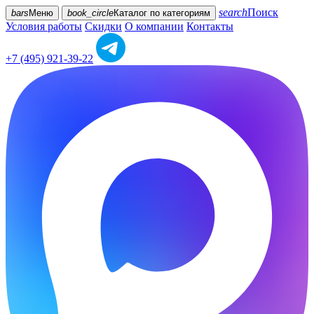
search
Поиск
bars
Меню
book_circle
Каталог
по категориям
Условия работы
Скидки
О компании
Контакты
+7 (495) 921-39-22