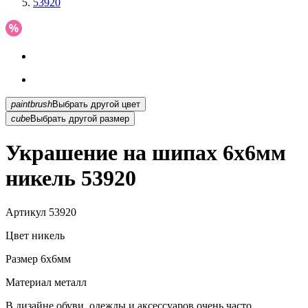
53920
paintbrush
Выбрать другой цвет
cube
Выбрать другой размер
Украшение на шипах 6х6мм
никель 53920
Артикул
53920
Цвет
никель
Размер
6х6мм
Материал
металл
В дизайне обуви, одежды и аксессуаров очень часто...