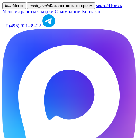
search
Поиск
bars
Меню
book_circle
Каталог
по категориям
Условия работы
Скидки
О компании
Контакты
+7 (495) 921-39-22