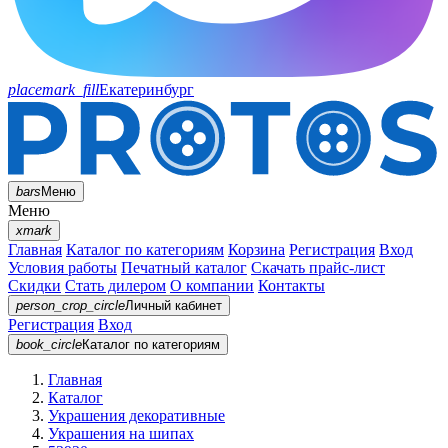
placemark_fill
Екатеринбург
bars
Меню
Меню
xmark
Главная
Каталог по категориям
Корзина
Регистрация
Вход
Условия работы
Печатный каталог
Скачать прайс-лист
Скидки
Стать дилером
О компании
Контакты
person_crop_circle
Личный кабинет
Регистрация
Вход
book_circle
Каталог
по категориям
Главная
Каталог
Украшения декоративные
Украшения на шипах