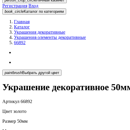
person_crop_circle
Личный кабинет
Регистрация
Вход
book_circle
Каталог
по категориям
Главная
Каталог
Украшения декоративные
Украшения-элементы декоративные
66892
paintbrush
Выбрать другой цвет
Украшение декоративное 50мм
Артикул
66892
Цвет
золото
Размер
50мм