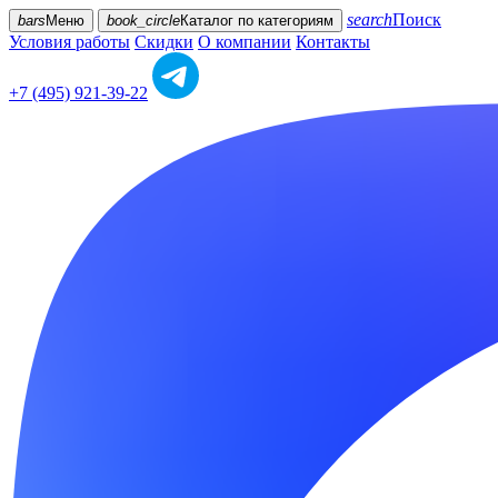
search
Поиск
bars
Меню
book_circle
Каталог
по категориям
Условия работы
Скидки
О компании
Контакты
+7 (495) 921-39-22