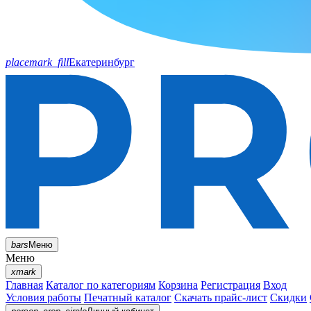
placemark_fill
Екатеринбург
bars
Меню
Меню
xmark
Главная
Каталог по категориям
Корзина
Регистрация
Вход
Условия работы
Печатный каталог
Скачать прайс-лист
Скидки